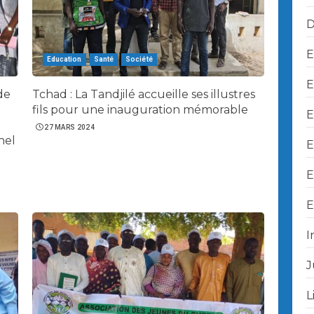
D
E
Education
Santé
Société
E
 de
Tchad : La Tandjilé accueille ses illustres
fils pour une inauguration mémorable
E
27 MARS 2024
nel
E
E
E
I
J
L