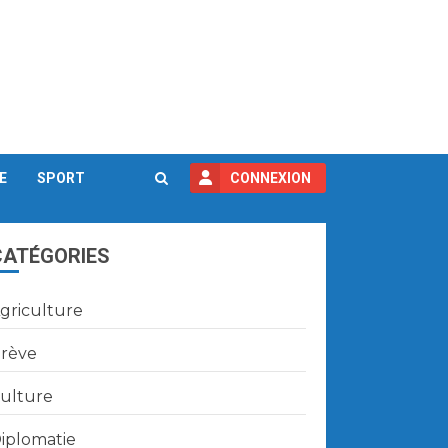
E
SPORT
CONNEXION
CATÉGORIES
griculture
rève
ulture
iplomatie