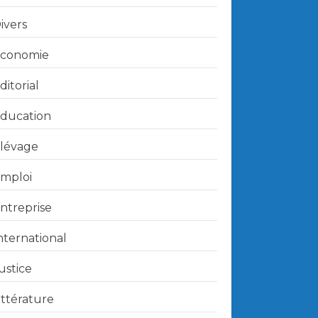
ivers
conomie
ditorial
ducation
lévage
mploi
ntreprise
nternational
ustice
ittérature