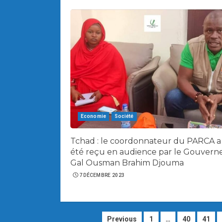
Economie
Société
Tchad : le coordonnateur du PARCA a
été reçu en audience par le Gouvern
Gal Ousman Brahim Djouma
7 DÉCEMBRE 2023
Navigation
Previous
1
…
40
41