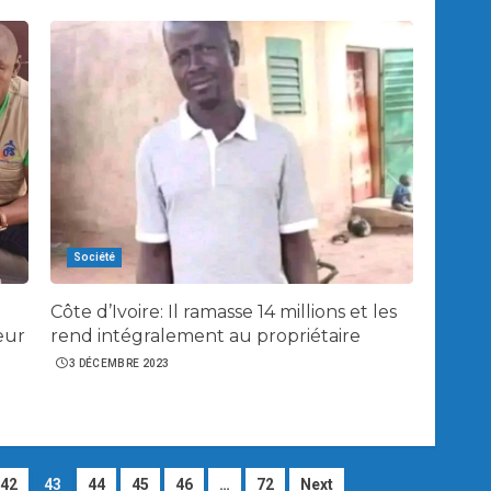
Société
Côte d’Ivoire: Il ramasse 14 millions et les
eur
rend intégralement au propriétaire
3 DÉCEMBRE 2023
42
43
44
45
46
…
72
Next