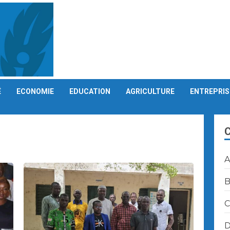
É
ECONOMIE
EDUCATION
AGRICULTURE
ENTREPRIS
A
B
C
D