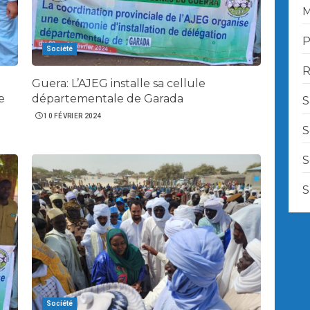
M
P
Société
R
Guera: L’AJEG installe sa cellule
e
départementale de Garada
S
10 FÉVRIER 2024
S
S
S
Société