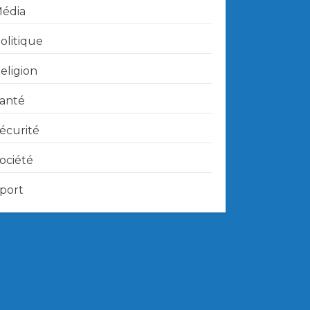
édia
olitique
eligion
anté
écurité
ociété
port