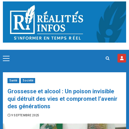
Skip
to
content
Primary
Menu
Santé
Société
Grossesse et alcool : Un poison invisible
qui détruit des vies et compromet l’avenir
des générations
9 SEPTEMBRE 2025