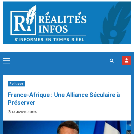
Skip
to
content
Primary
Menu
Politique
France-Afrique : Une Alliance Séculaire à
Préserver
13 JANVIER 2025