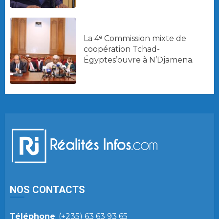
La 4ᵉ Commission mixte de
coopération Tchad-
Égyptes’ouvre à N’Djamena.
NOS CONTACTS
Téléphone
: (+235) 63 63 93 65