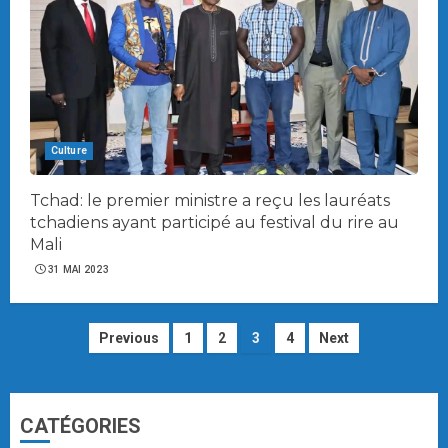
Culture
Tchad: le premier ministre a reçu les lauréats
tchadiens ayant participé au festival du rire au
Mali
31 MAI 2023
Navigation
Previous
1
2
3
4
Next
des
articles
CATÉGORIES