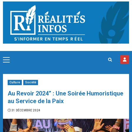
Skip
to
content
Primary
Menu
Culture
Société
Au Revoir 2024” : Une Soirée Humoristique
au Service de la Paix
31 DÉCEMBRE 2024