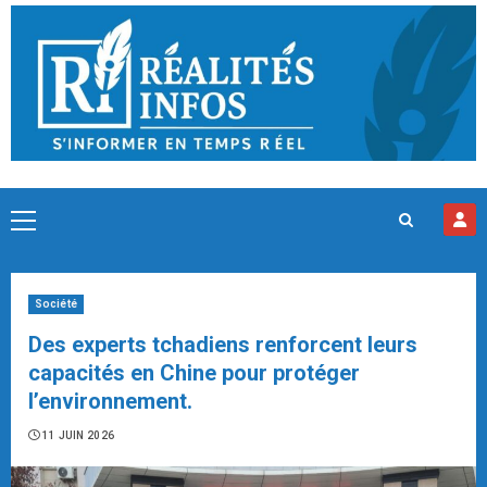
Skip
to
content
Primary
Menu
Société
Des experts tchadiens renforcent leurs
capacités en Chine pour protéger
l’environnement.
11 JUIN 2026