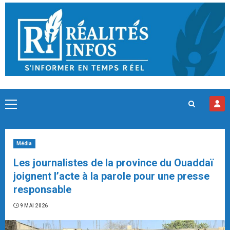
Skip
to
content
Primary
Menu
Média
Les journalistes de la province du Ouaddaï
joignent l’acte à la parole pour une presse
responsable
9 MAI 2026