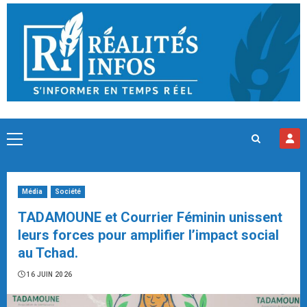
Skip
to
content
Primary
Menu
Média
Société
TADAMOUNE et Courrier Féminin unissent
leurs forces pour amplifier l’impact social
au Tchad.
16 JUIN 2026