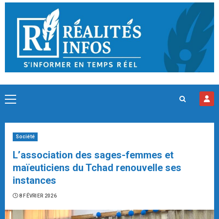
Skip
to
content
Primary
Menu
Société
L’association des sages-femmes et
maïeuticiens du Tchad renouvelle ses
instances
8 FÉVRIER 2026