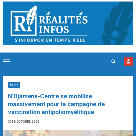
Skip
to
content
Primary
Menu
Santé
N’Djamena-Centre se mobilise
massivement pour la campagne de
vaccination antipoliomyélitique
18 OCTOBRE 2025