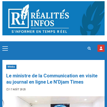
Skip
to
content
Primary
Menu
Média
Le ministre de la Communication en visite
au journal en ligne Le N’Djam Times
17 AOÛT 2025