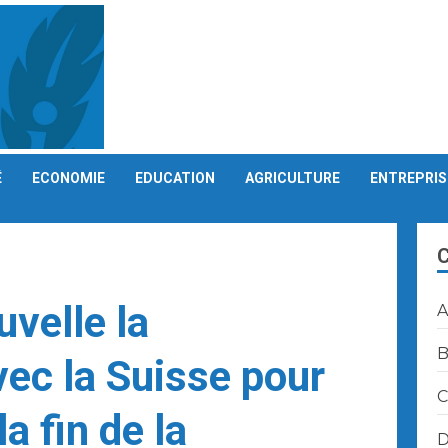
É
ECONOMIE
EDUCATION
AGRICULTURE
ENTREPRIS
velle la
A
B
vec la Suisse pour
C
 fin de la
D