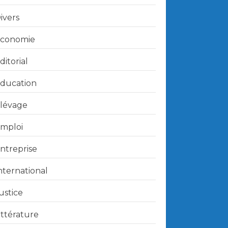
ivers
conomie
ditorial
ducation
lévage
mploi
ntreprise
nternational
ustice
ittérature