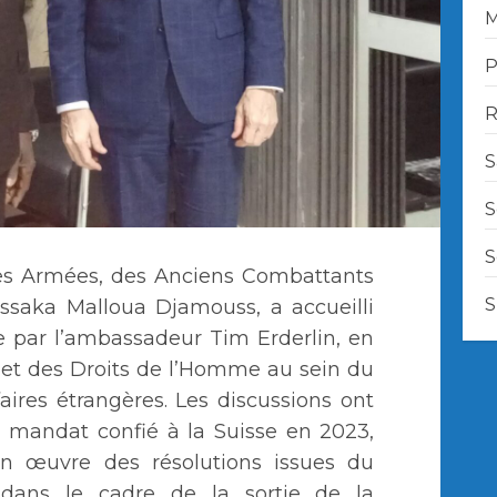
M
P
R
S
S
S
 des Armées, des Anciens Combattants
S
Issaka Malloua Djamouss, a accueilli
e par l’ambassadeur Tim Erderlin, en
 et des Droits de l’Homme au sein du
ires étrangères. Les discussions ont
u mandat confié à la Suisse en 2023,
en œuvre des résolutions issues du
, dans le cadre de la sortie de la