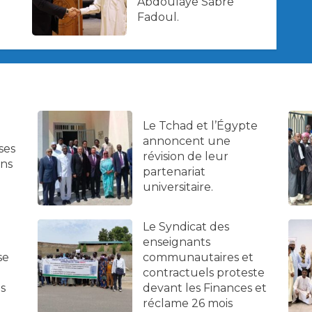
Abdoulaye Sabre
Fadoul.
Le Tchad et l’Égypte
annoncent une
ses
révision de leur
ans
partenariat
universitaire.
Le Syndicat des
enseignants
se
communautaires et
contractuels proteste
es
devant les Finances et
réclame 26 mois