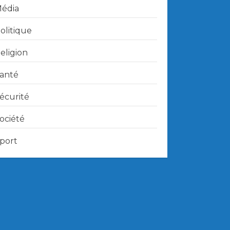
édia
olitique
eligion
anté
écurité
ociété
port