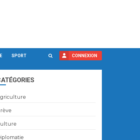
E
SPORT
CONNEXION
CATÉGORIES
griculture
rève
ulture
iplomatie