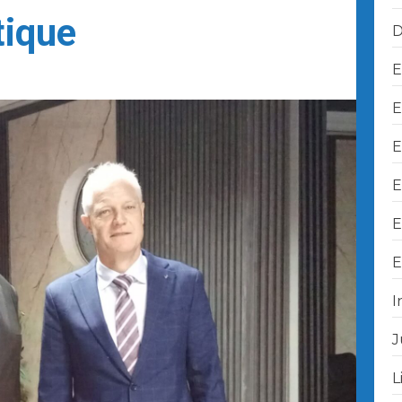
tique
D
E
E
E
E
E
E
I
J
L