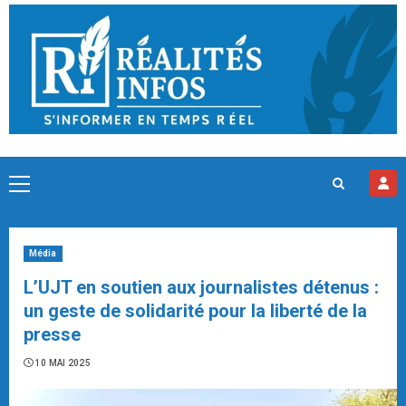
Skip
to
content
Primary
Menu
Média
L’UJT en soutien aux journalistes détenus :
un geste de solidarité pour la liberté de la
presse
10 MAI 2025