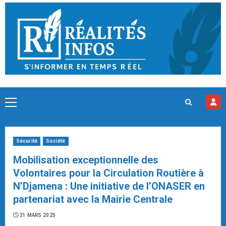
Skip
to
content
Primary
Menu
Sécurité
Société
Mobilisation exceptionnelle des
Volontaires pour la Circulation Routière à
N’Djamena : Une initiative de l’ONASER en
partenariat avec la Mairie Centrale
31 MARS 2025