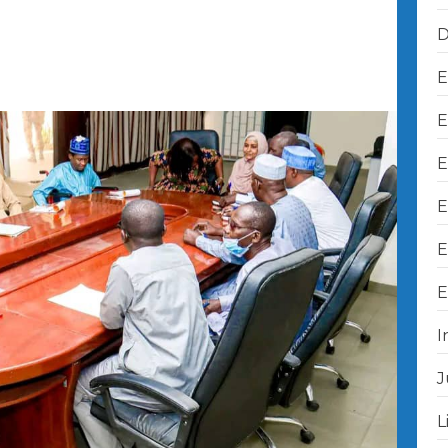
D
E
E
E
E
E
E
I
J
L