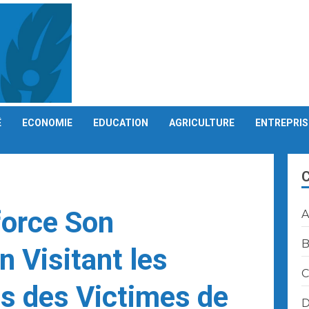
É
ECONOMIE
EDUCATION
AGRICULTURE
ENTREPRIS
orce Son
A
B
 Visitant les
C
ns des Victimes de
D