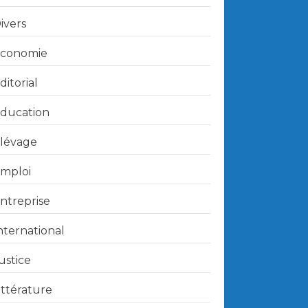
ivers
conomie
ditorial
ducation
lévage
mploi
ntreprise
nternational
ustice
ittérature