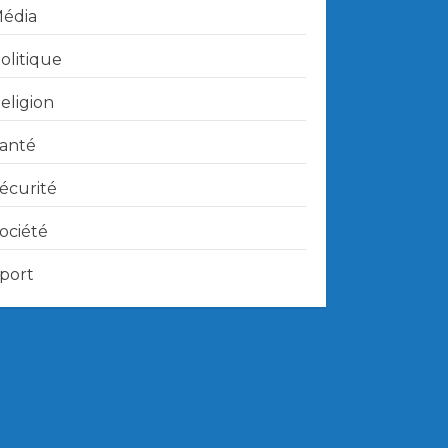
édia
olitique
eligion
anté
écurité
ociété
port