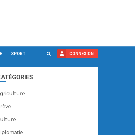
E
SPORT
CONNEXION
CATÉGORIES
griculture
rève
ulture
iplomatie