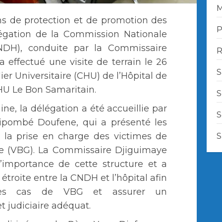
M
ns de protection et de promotion des
P
égation de la Commission Nationale
DH), conduite par la Commissaire
R
effectué une visite de terrain le 26
S
er Universitaire (CHU) de l’Hôpital de
HU Le Bon Samaritain.
S
e, la délégation a été accueillie par
S
 Dipombé Doufene, qui a présenté les
à la prise en charge des victimes de
S
re (VBG). La Commissaire Djiguimaye
’importance de cette structure et a
étroite entre la CNDH et l’hôpital afin
es cas de VBG et assurer un
 judiciaire adéquat.