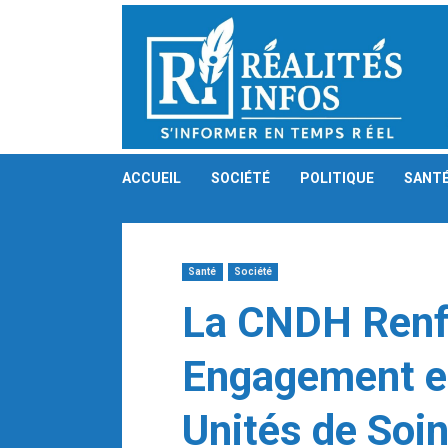
Skip
to
content
ACCUEIL
SOCIÉTÉ
POLITIQUE
SANT
Santé
Société
La CNDH Renf
Engagement en
Unités de Soi