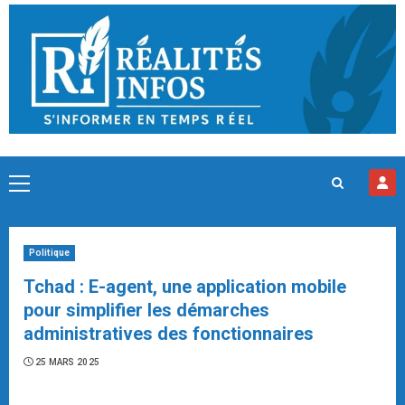
Skip
to
content
Primary
Menu
Politique
Tchad : E-agent, une application mobile
pour simplifier les démarches
administratives des fonctionnaires
25 MARS 2025