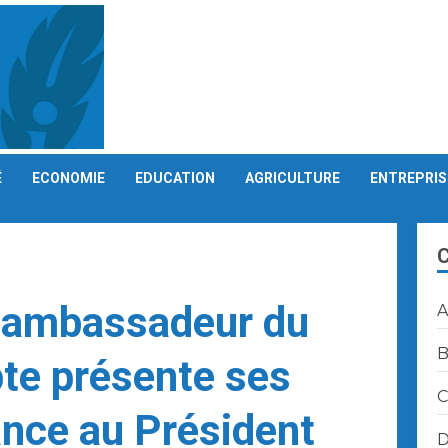
É
ECONOMIE
EDUCATION
AGRICULTURE
ENTREPRIS
L’ambassadeur du
A
B
te présente ses
C
ance au Président
D