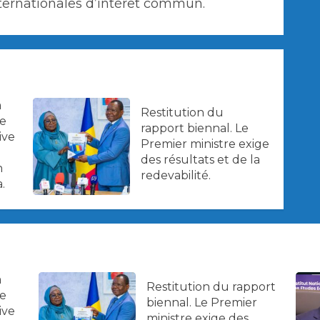
nternationales d’intérêt commun.
a
Restitution du
ne
rapport biennal. Le
ive
Premier ministre exige
des résultats et de la
n
redevabilité.
.
a
Restitution du rapport
ne
biennal. Le Premier
ive
ministre exige des