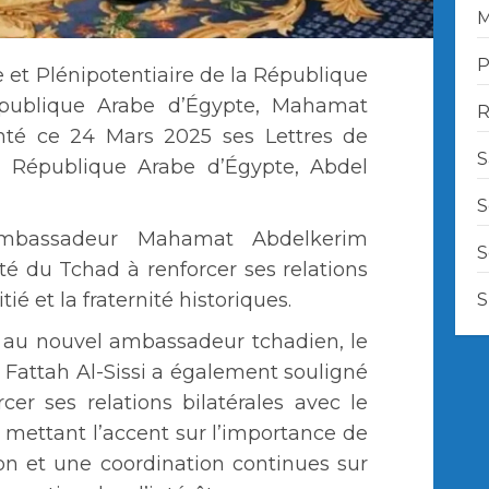
M
P
 et Plénipotentiaire de la République
publique Arabe d’Égypte, Mahamat
R
té ce 24 Mars 2025 ses Lettres de
S
 République Arabe d’Égypte, Abdel
S
l’Ambassadeur Mahamat Abdelkerim
S
té du Tchad à renforcer ses relations
ié et la fraternité historiques.
S
 au nouvel ambassadeur tchadien, le
 Fattah Al-Sissi a également souligné
cer ses relations bilatérales avec le
mettant l’accent sur l’importance de
n et une coordination continues sur