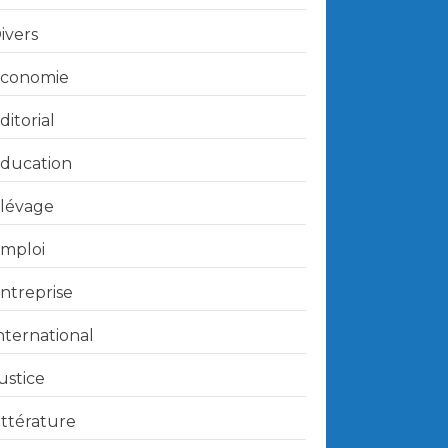
ivers
conomie
ditorial
ducation
lévage
mploi
ntreprise
nternational
ustice
ittérature