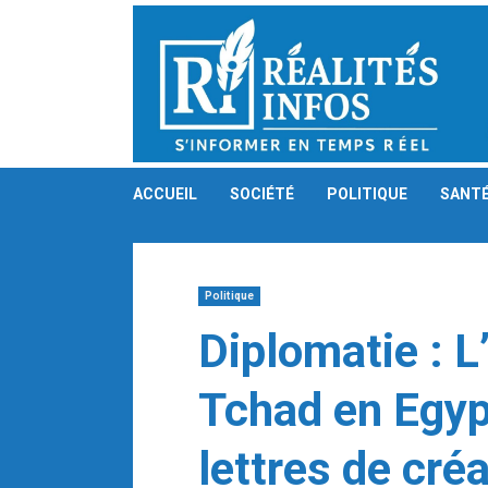
Skip
to
content
ACCUEIL
SOCIÉTÉ
POLITIQUE
SANT
Politique
Diplomatie : 
Tchad en Egyp
lettres de cré