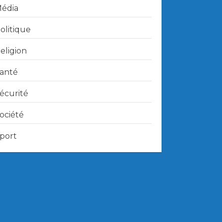
édia
olitique
eligion
anté
écurité
ociété
port