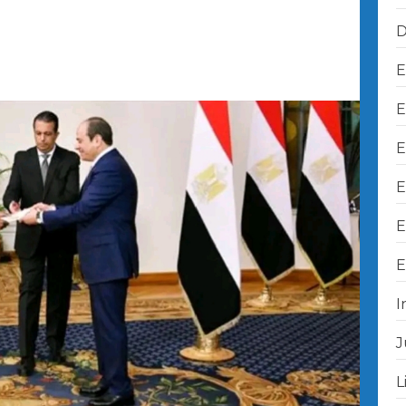
D
E
E
E
E
E
E
I
J
L