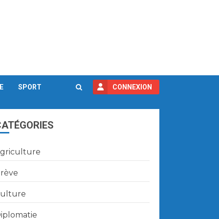
E
SPORT
CONNEXION
CATÉGORIES
griculture
rève
ulture
iplomatie