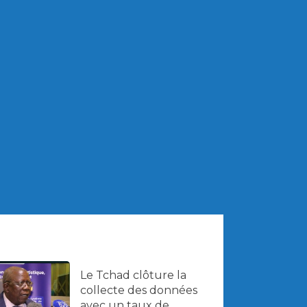
Le Tchad clôture la
collecte des données
avec un taux de