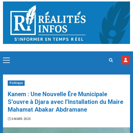
Skip
to
content
Primary
Menu
Politique
Kanem : Une Nouvelle Ère Municipale
S’ouvre à Djara avec l’Installation du Maire
Mahamat Abakar Abdramane
6 MARS 2025