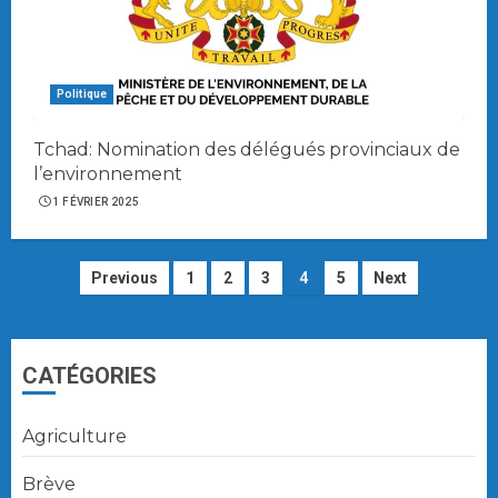
Politique
Tchad: Nomination des délégués provinciaux de
l’environnement
1 FÉVRIER 2025
Navigation
Previous
1
2
3
4
5
Next
des
articles
CATÉGORIES
Agriculture
Brève