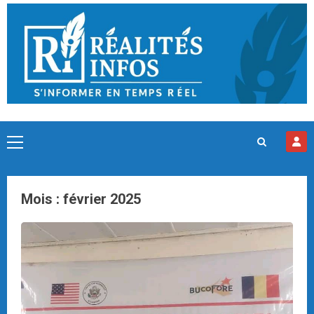
Skip
to
content
Primary
Menu
Mois :
février 2025