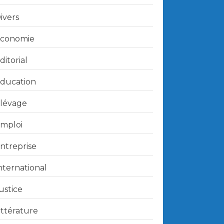
ivers
conomie
ditorial
ducation
lévage
mploi
ntreprise
nternational
ustice
ittérature