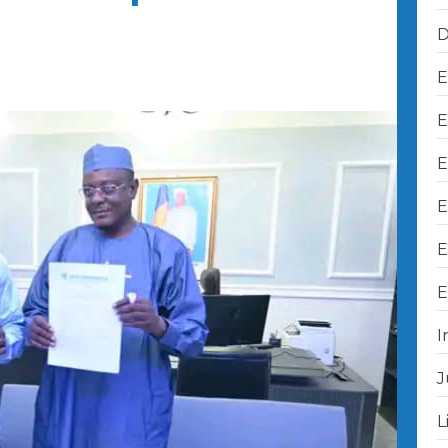
D
E
E
E
E
E
E
I
J
L