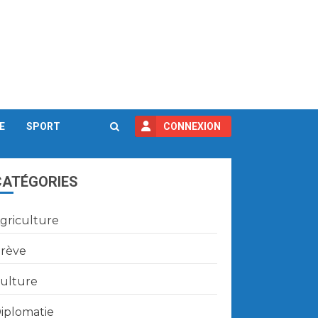
E
SPORT
CONNEXION
CATÉGORIES
griculture
rève
ulture
iplomatie