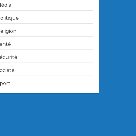
édia
olitique
eligion
anté
écurité
ociété
port