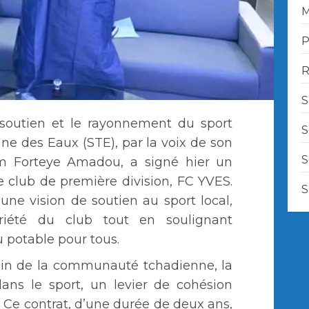
M
P
R
S
 soutien et le rayonnement du sport
S
ne des Eaux (STE), par la voix de son
S
m Forteye Amadou, a signé hier un
e club de première division, FC YVES.
S
 une vision de soutien au sport local,
oriété du club tout en soulignant
u potable pour tous.
ein de la communauté tchadienne, la
 dans le sport, un levier de cohésion
 Ce contrat, d’une durée de deux ans,