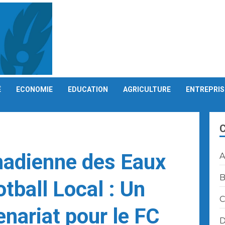
É
ECONOMIE
EDUCATION
AGRICULTURE
ENTREPRIS
hadienne des Eaux
A
B
otball Local : Un
C
nariat pour le FC
D