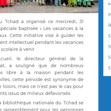
M
P
du Tchad a organisé ce mercredi, 31
R
spéciale baptisée « Les vacances à la
ux. Cette initiative vise à guider les
S
nt intellectuel pendant les vacances
S
scolaire à venir.
S
cueil, le directeur général de la
amat, a souligné que de nombreux
S
ps libre à la maison pendant les
illes, cette période est synonyme de
 loisirs, mais ce n’est pas le cas pour
ts issus de milieux défavorisés.
a bibliothèque nationale du Tchad se
e rassemblement pour les personnes