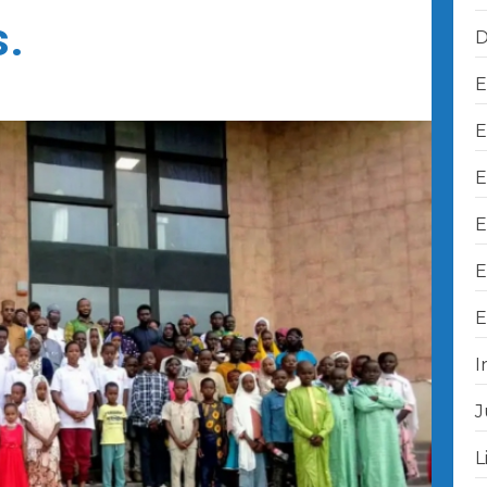
s.
D
E
E
E
E
E
E
I
J
L