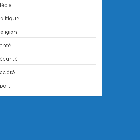
édia
olitique
eligion
anté
écurité
ociété
port