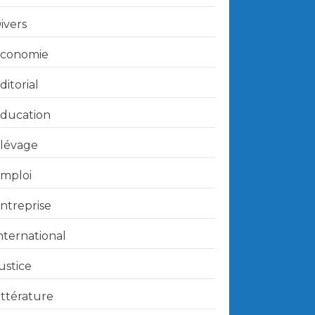
ivers
conomie
ditorial
ducation
lévage
mploi
ntreprise
nternational
ustice
ittérature