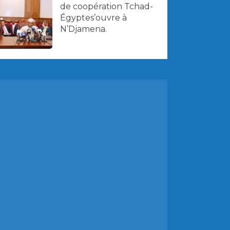
de coopération Tchad-
Égyptes’ouvre à
N’Djamena.