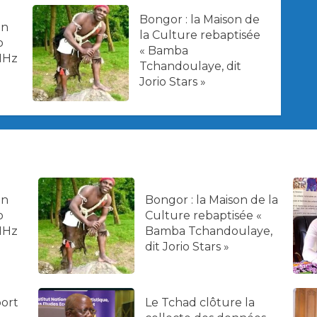
Bongor : la Maison de
on
la Culture rebaptisée
o
« Bamba
MHz
Tchandoulaye, dit
Jorio Stars »
on
Bongor : la Maison de la
o
Culture rebaptisée «
MHz
Bamba Tchandoulaye,
dit Jorio Stars »
port
Le Tchad clôture la