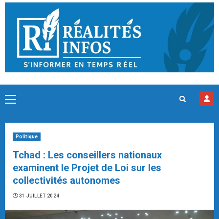
Skip
to
content
Primary
Menu
Politique
Tchad : Les conseillers nationaux
examinent le Projet de Loi sur les
collectivités autonomes
31 JUILLET 2024