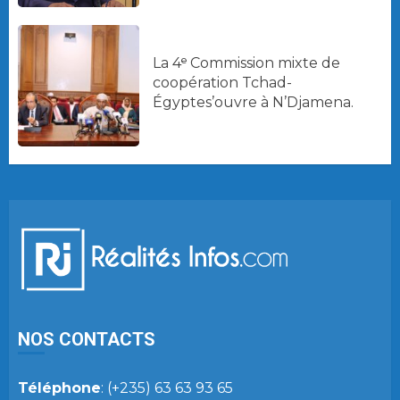
La 4ᵉ Commission mixte de
coopération Tchad-
Égyptes’ouvre à N’Djamena.
NOS CONTACTS
Téléphone
: (+235) 63 63 93 65