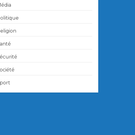
édia
olitique
eligion
anté
écurité
ociété
port