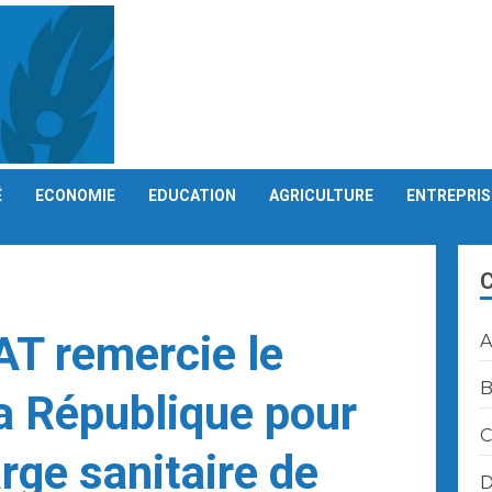
É
ECONOMIE
EDUCATION
AGRICULTURE
ENTREPRIS
AT remercie le
A
B
la République pour
C
arge sanitaire de
D