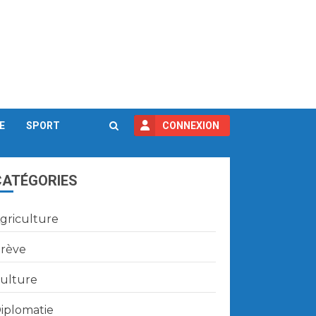
E
SPORT
CONNEXION
CATÉGORIES
griculture
rève
ulture
iplomatie