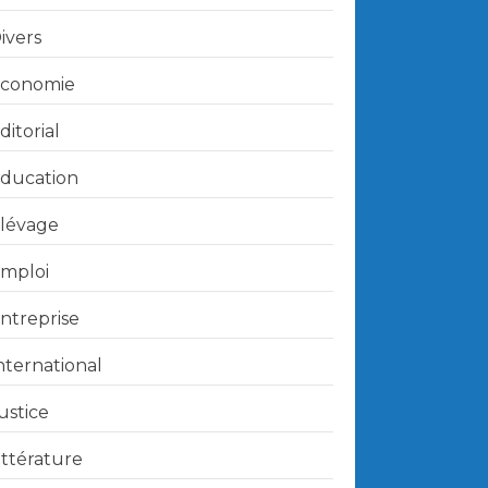
ivers
conomie
ditorial
ducation
lévage
mploi
ntreprise
nternational
ustice
ittérature