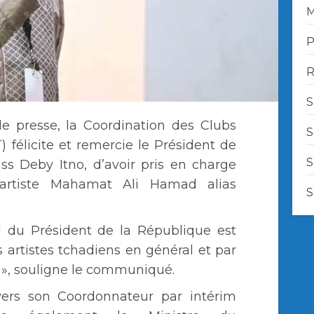
M
P
R
S
 presse, la Coordination des Clubs
S
 félicite et remercie le Président de
S
ss Deby Itno, d’avoir pris en charge
l’artiste Mahamat Ali Hamad alias
S
l du Président de la République est
 artistes tchadiens en général et par
r », souligne le communiqué.
avers son Coordonnateur par intérim