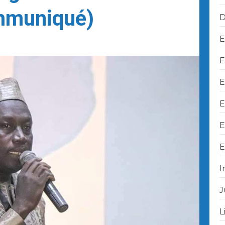
mmuniqué)
D
E
E
E
E
E
E
I
J
L