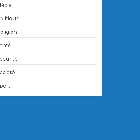
édia
olitique
eligion
anté
écurité
ociété
port