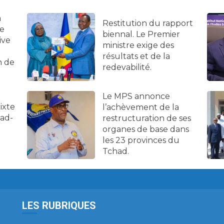
a
Restitution du rapport
ne
biennal. Le Premier
ive
ministre exige des
résultats et de la
n de
redevabilité.
Le MPS annonce
ixte
l’achèvement de la
had-
restructuration de ses
organes de base dans
les 23 provinces du
Tchad.
LES RUBRIQUES