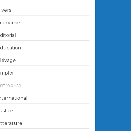
ivers
conomie
ditorial
ducation
lévage
mploi
ntreprise
nternational
ustice
ittérature