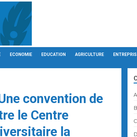
É
ECONOMIE
EDUCATION
AGRICULTURE
ENTREPRIS
 Une convention de
A
B
tre le Centre
C
versitaire la
D