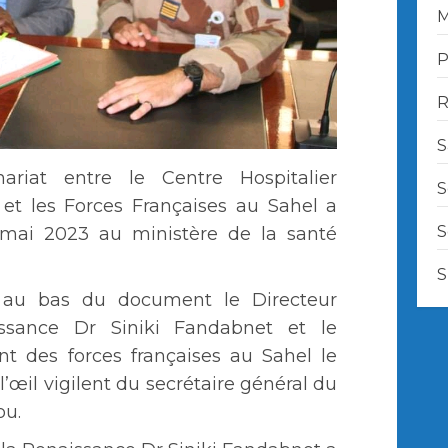
M
P
R
S
riat entre le Centre Hospitalier
S
 et les Forces Françaises au Sahel a
S
mai 2023 au ministère de la santé
S
 au bas du document le Directeur
sance Dr Siniki Fandabnet et le
 des forces françaises au Sahel le
l’œil vigilent du secrétaire général du
ou.