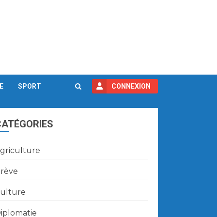
E
SPORT
CONNEXION
CATÉGORIES
griculture
rève
ulture
iplomatie