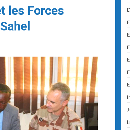
t les Forces
D
 Sahel
E
E
E
E
E
E
I
J
L