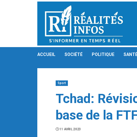
Skip
to
content
ACCUEIL
SOCIÉTÉ
POLITIQUE
SANT
Sport
Tchad: Révisi
base de la FT
11 AVRIL 2023