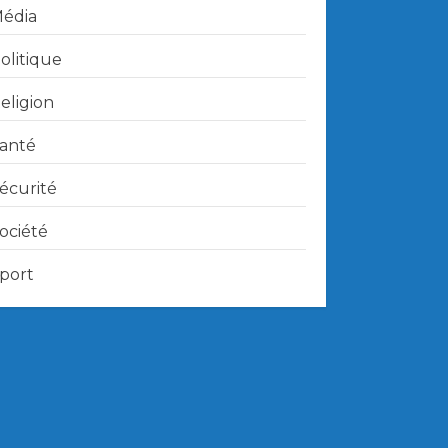
édia
olitique
eligion
anté
écurité
ociété
port