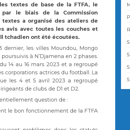
les textes de base de la FTFA, le
M
 par le biais de la Commission
P
 textes a organisé des ateliers de
es avis avec toutes les couches et
R
ll tchadien ont été écoutées.
S
 dernier, les villes Moundou, Mongo
S
t poursuivis à N’Djamena en 2 phases.
 du 14 au 16 mars 2023 et a regroupé
S
s corporations actrices du football. La
S
ue les 4 et 5 avril 2023 a regroupé
dirigeants de clubs de D1 et D2.
sentiellement question de :
ent le bon fonctionnement de la FTFA
 causent problèmes dans les statuts