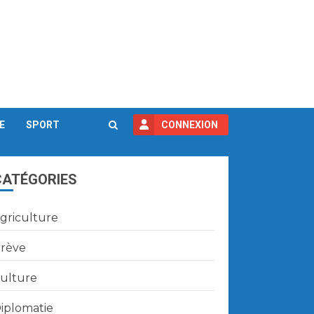
E
SPORT
CONNEXION
CATÉGORIES
griculture
rève
ulture
iplomatie