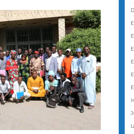
D
E
E
E
E
E
E
I
J
L