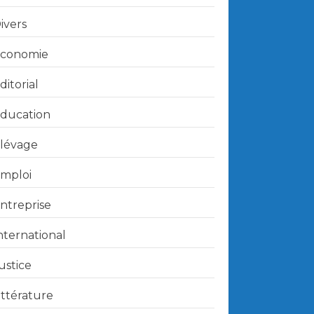
ivers
conomie
ditorial
ducation
lévage
mploi
ntreprise
nternational
ustice
ittérature