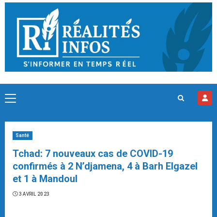
Skip
to
content
Primary
Menu
Santé
Tchad: 7 nouveaux cas de COVID-19
confirmés à 2 N’djamena, 4 à Barh Elgazel
et 1 à Mandoul
3 AVRIL 2023