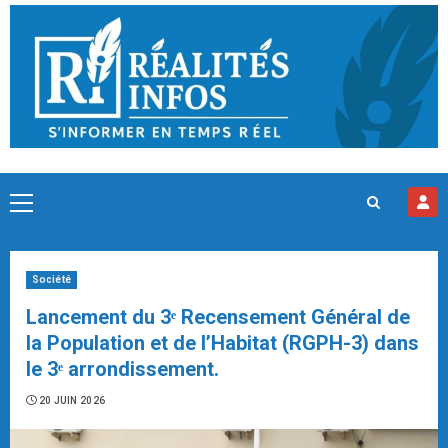
Skip
to
content
Primary
Menu
Société
Lancement du 3ᵉ Recensement Général de
la Population et de l’Habitat (RGPH-3) dans
le 3ᵉ arrondissement.
20 JUIN 2026