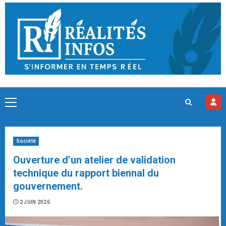
Skip
to
content
Primary
Menu
Société
Ouverture d’un atelier de validation
technique du rapport biennal du
gouvernement.
2 JUIN 2026