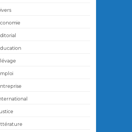
ivers
conomie
ditorial
ducation
lévage
mploi
ntreprise
nternational
ustice
ittérature