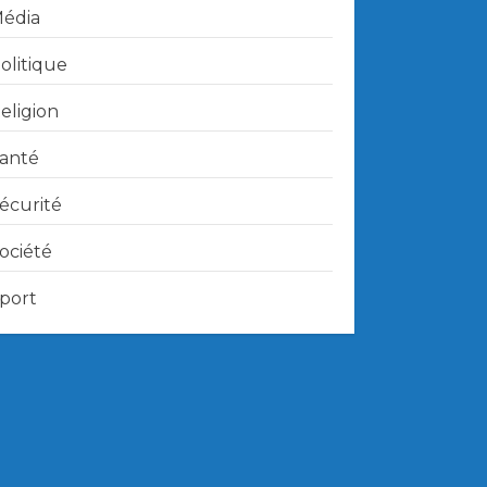
édia
olitique
eligion
anté
écurité
ociété
port