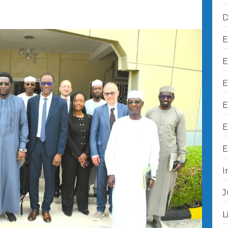
D
E
E
E
E
E
E
I
J
L