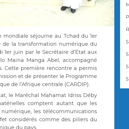
M
P
R
e mondiale séjourne au Tchad du 1er
S
e de la transformation numérique du
i 1er juin par le Secrétaire d’État aux
S
olo Maïna Manga Abel, accompagné
S
s. Cette première rencontre a permis
 mission et de présenter le Programme
S
que de l’Afrique centrale (CARDIP).
État, le Maréchal Mahamat Idriss Déby
mmatérielles comptent autant que les
Le numérique, les télécommunications
effet considérés comme des piliers du
ique du pays.