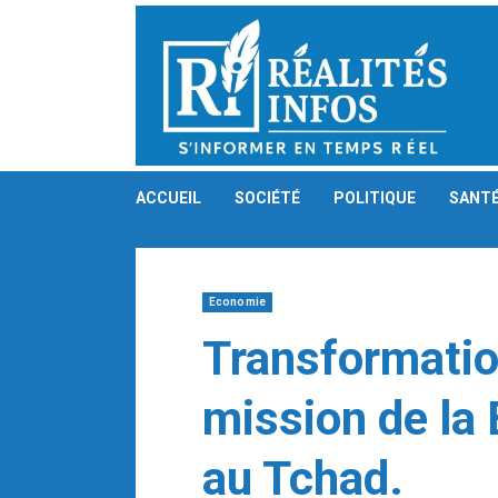
Skip
to
content
ACCUEIL
SOCIÉTÉ
POLITIQUE
SANT
Economie
Transformatio
mission de la
au Tchad.