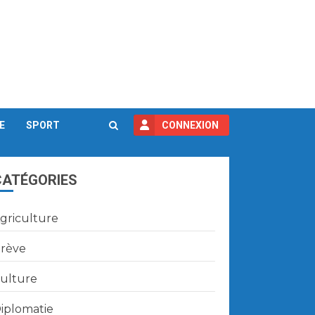
E
SPORT
CONNEXION
CATÉGORIES
griculture
rève
ulture
iplomatie