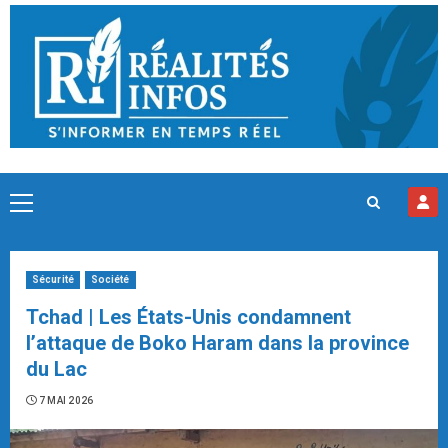
Skip
to
content
Primary
Menu
Sécurité
Société
Tchad | Les États-Unis condamnent
l’attaque de Boko Haram dans la province
du Lac
7 MAI 2026