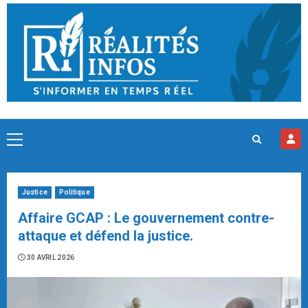
Skip
to
content
Primary
Menu
Justice
Politique
Affaire GCAP : Le gouvernement contre-
attaque et défend la justice.
30 AVRIL 2026