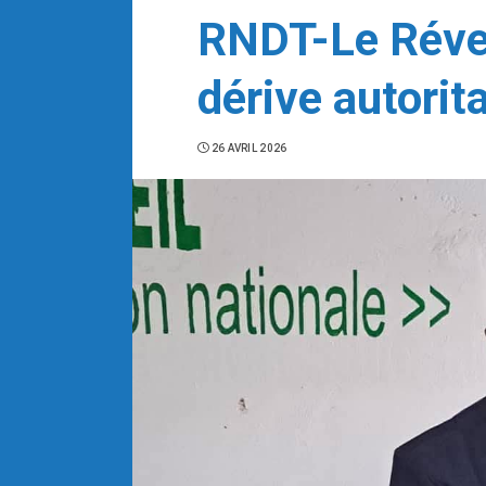
RNDT-Le Réve
dérive autorita
26 AVRIL 2026