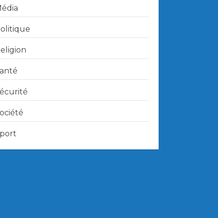
édia
olitique
eligion
anté
écurité
ociété
port