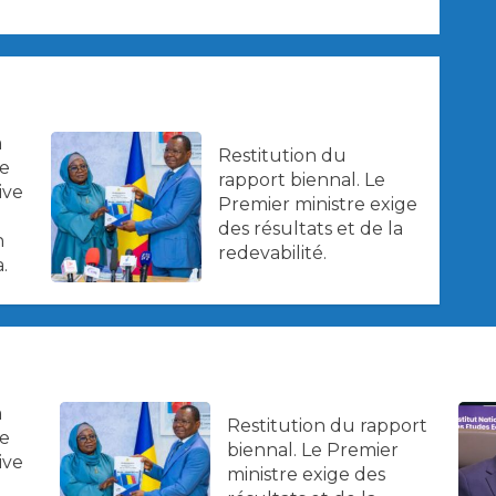
a
Restitution du
ne
rapport biennal. Le
ive
Premier ministre exige
des résultats et de la
n
redevabilité.
.
a
Restitution du rapport
ne
biennal. Le Premier
ive
ministre exige des