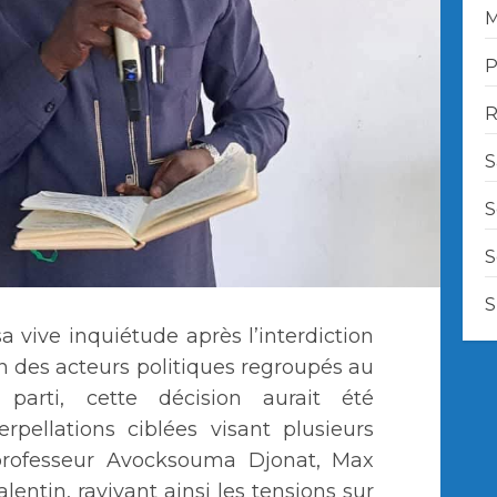
M
P
R
S
S
S
S
 vive inquiétude après l’interdiction
n des acteurs politiques regroupés au
arti, cette décision aurait été
rpellations ciblées visant plusieurs
e professeur Avocksouma Djonat, Max
ntin, ravivant ainsi les tensions sur