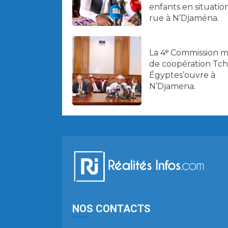
enfants en situatio
rue à N’Djaména.
La 4ᵉ Commission m
de coopération Tc
Égyptes’ouvre à
N’Djamena.
NOS CONTACTS