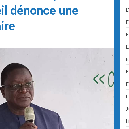
il dénonce une
D
ire
E
E
E
E
E
E
I
J
L