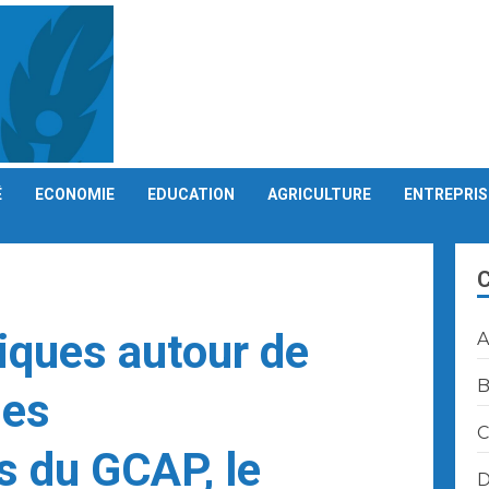
É
ECONOMIE
EDUCATION
AGRICULTURE
ENTREPRIS
iques autour de
A
B
des
C
s du GCAP, le
D