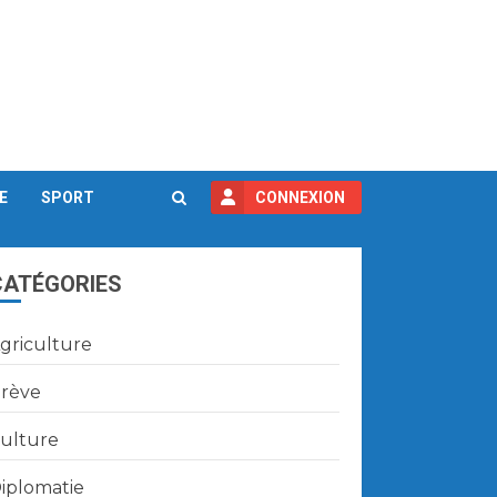
E
SPORT
CONNEXION
CATÉGORIES
griculture
rève
ulture
iplomatie