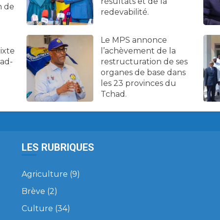
résultats et de la
n de
redevabilité.
Le MPS annonce
ixte
l’achèvement de la
had-
restructuration de ses
organes de base dans
les 23 provinces du
Tchad.
LES RUBRIQUES
Agriculture
(9)
Brève
(2)
Culture
(34)