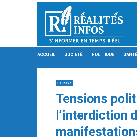
Skip
to
content
ACCUEIL
SOCIÉTÉ
POLITIQUE
SANT
Politique
Tensions polit
l’interdiction 
manifestation