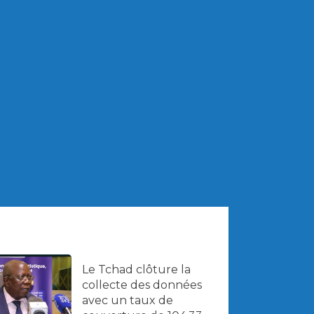
Le Tchad clôture la
collecte des données
avec un taux de