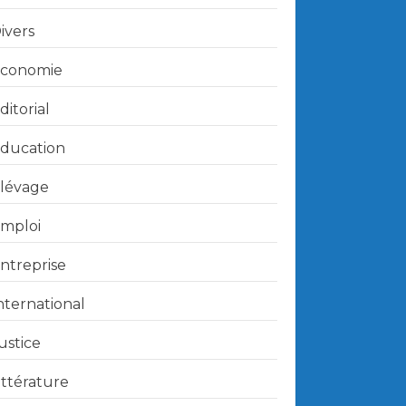
ivers
conomie
ditorial
ducation
lévage
mploi
ntreprise
nternational
ustice
ittérature