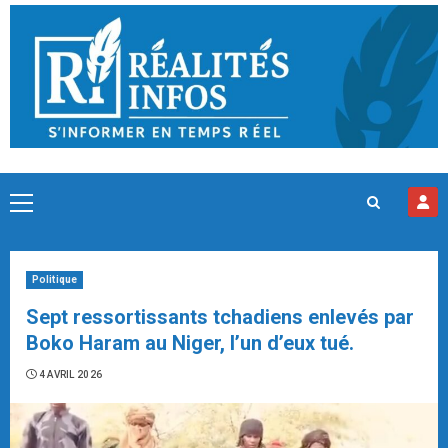
Skip
to
content
Primary
Menu
Politique
Sept ressortissants tchadiens enlevés par
Boko Haram au Niger, l’un d’eux tué.
4 AVRIL 2026