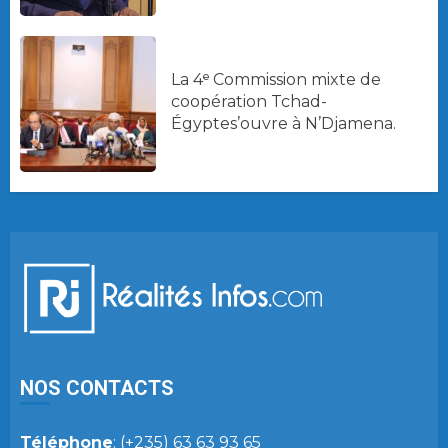
La 4ᵉ Commission mixte de
coopération Tchad-
Égyptes’ouvre à N’Djamena.
NOS CONTACTS
Téléphone
: (+235) 63 63 93 65