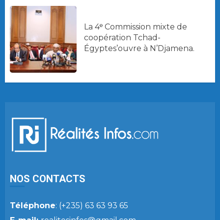
La 4ᵉ Commission mixte de
coopération Tchad-
Égyptes’ouvre à N’Djamena.
NOS CONTACTS
Téléphone
: (+235) 63 63 93 65