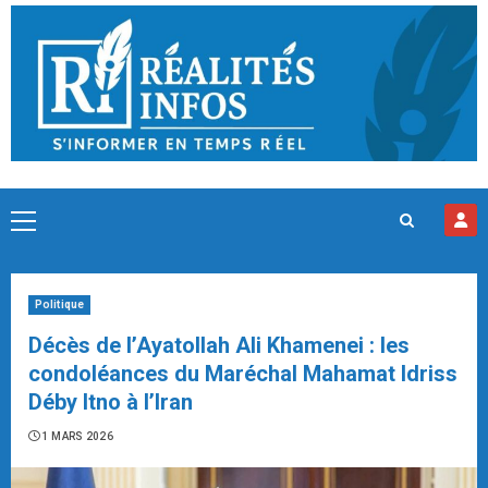
Skip
to
content
Primary
Menu
Politique
Décès de l’Ayatollah Ali Khamenei : les
condoléances du Maréchal Mahamat Idriss
Déby Itno à l’Iran
1 MARS 2026