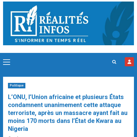
Skip
to
content
Primary
Menu
Politique
L’ONU, l’Union africaine et plusieurs États
condamnent unanimement cette attaque
terroriste, après un massacre ayant fait au
moins 170 morts dans l’État de Kwara au
Nigeria