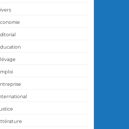
ivers
conomie
ditorial
ducation
lévage
mploi
ntreprise
nternational
ustice
ittérature