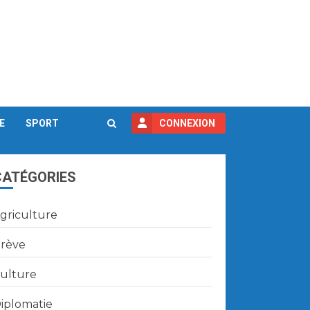
E
SPORT
CONNEXION
CATÉGORIES
griculture
rève
ulture
iplomatie