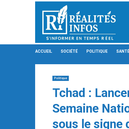
Skip
to
content
ACCUEIL
SOCIÉTÉ
POLITIQUE
SANT
Politique
Tchad : Lance
Semaine Nati
sous le signe d