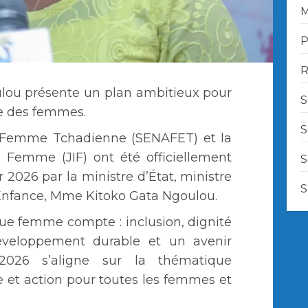
M
P
R
ulou présente un plan ambitieux pour
S
e des femmes.
S
 Femme Tchadienne (SENAFET) et la
a Femme (JIF) ont été officiellement
S
r 2026 par la ministre d’État, ministre
S
 Enfance, Mme Kitoko Gata Ngoulou.
ue femme compte : inclusion, dignité
éveloppement durable et un avenir
 2026 s’aligne sur la thématique
ice et action pour toutes les femmes et