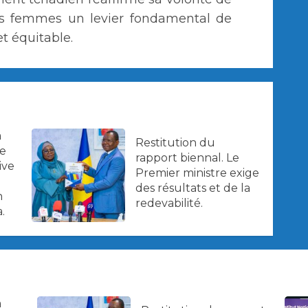
des femmes un levier fondamental de
t équitable.
a
Restitution du
ne
rapport biennal. Le
ive
Premier ministre exige
des résultats et de la
n
redevabilité.
.
a