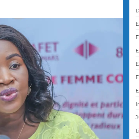
D
E
E
E
E
E
E
I
J
L