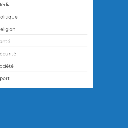
édia
olitique
eligion
anté
écurité
ociété
port