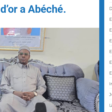
’or a Abéché.
D
E
E
E
E
E
E
I
J
L