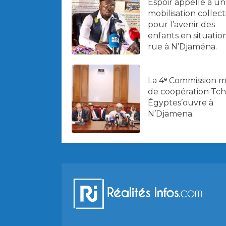
Espoir appelle à u
mobilisation collect
pour l’avenir des
enfants en situatio
rue à N’Djaména.
La 4ᵉ Commission m
de coopération Tc
Égyptes’ouvre à
N’Djamena.