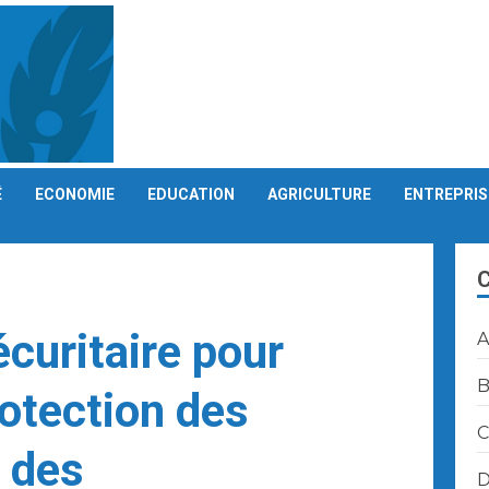
É
ECONOMIE
EDUCATION
AGRICULTURE
ENTREPRIS
curitaire pour
A
B
rotection des
C
t des
D