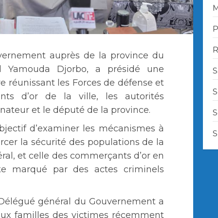
M
P
R
ernement auprès de la province du
ël Yamouda Djorbo, a présidé une
S
e réunissant les Forces de défense et
S
ts d’or de la ville, les autorités
sénateur et le député de la province.
S
objectif d’examiner les mécanismes à
S
rcer la sécurité des populations de la
al, et celle des commerçants d’or en
xte marqué par des actes criminels
le Délégué général du Gouvernement a
aux familles des victimes récemment