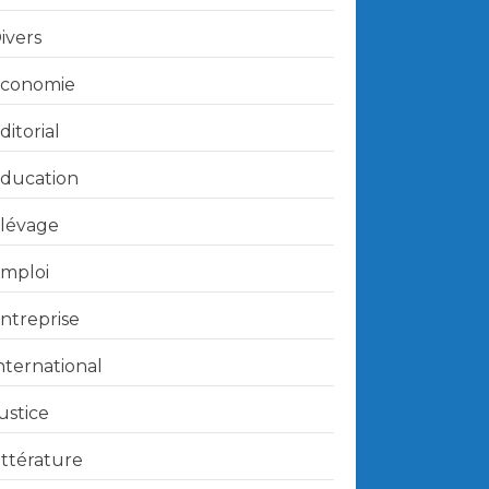
ivers
conomie
ditorial
ducation
lévage
mploi
ntreprise
nternational
ustice
ittérature