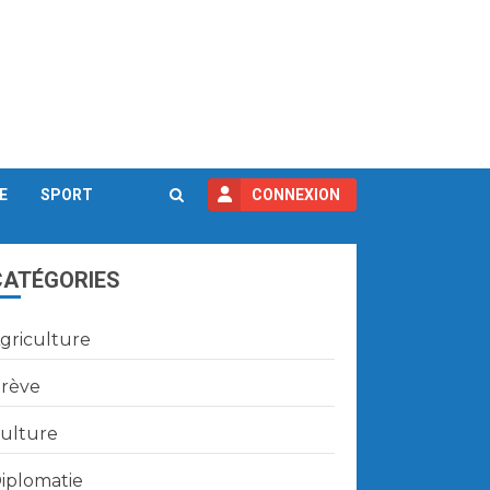
E
SPORT
CONNEXION
CATÉGORIES
griculture
rève
ulture
iplomatie