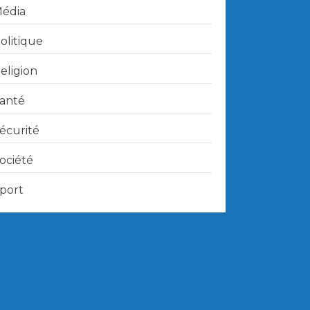
édia
olitique
eligion
anté
écurité
ociété
port