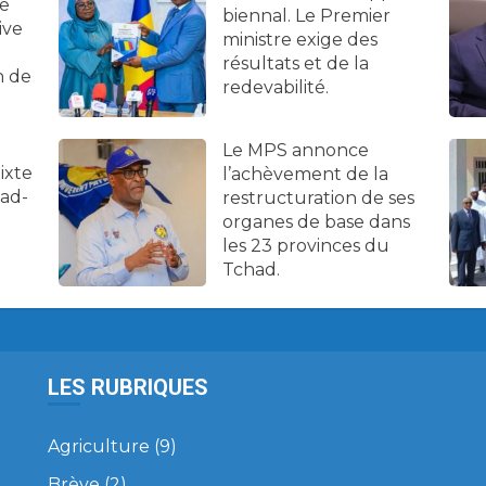
ne
biennal. Le Premier
ive
ministre exige des
résultats et de la
n de
redevabilité.
Le MPS annonce
ixte
l’achèvement de la
had-
restructuration de ses
organes de base dans
les 23 provinces du
Tchad.
LES RUBRIQUES
Agriculture
(9)
Brève
(2)