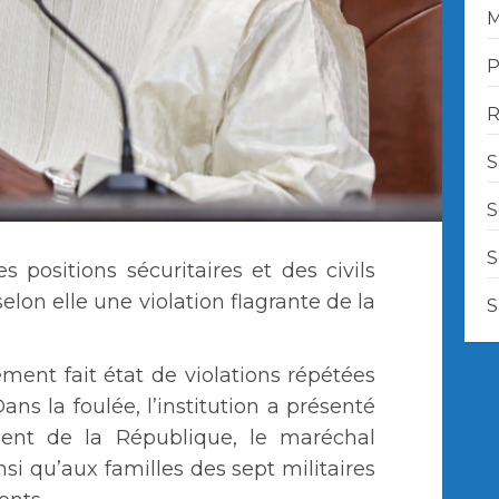
M
P
R
S
S
S
s positions sécuritaires et des civils
selon elle une violation flagrante de la
S
ment fait état de violations répétées
ans la foulée, l’institution a présenté
ent de la République, le maréchal
si qu’aux familles des sept militaires