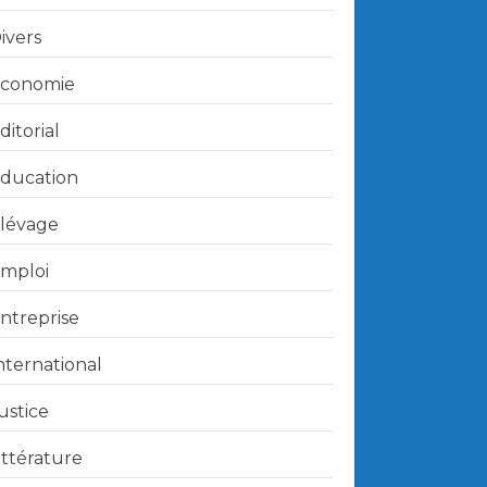
ivers
conomie
ditorial
ducation
lévage
mploi
ntreprise
nternational
ustice
ittérature