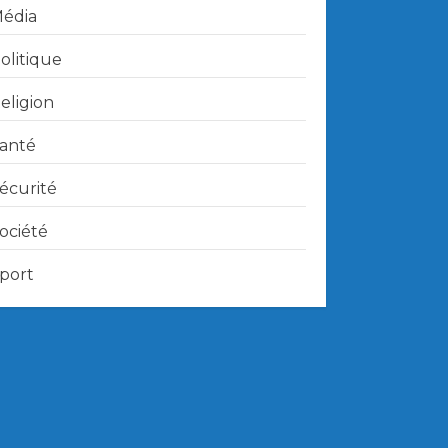
édia
olitique
eligion
anté
écurité
ociété
port