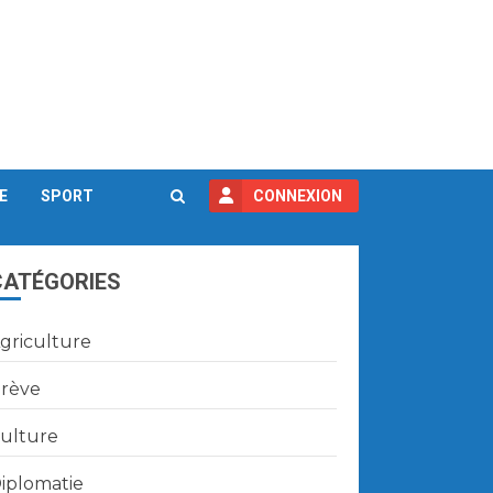
E
SPORT
CONNEXION
CATÉGORIES
griculture
rève
ulture
iplomatie