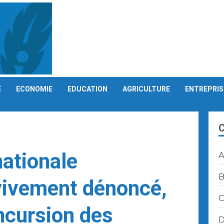
É
ECONOMIE
EDUCATION
AGRICULTURE
ENTREPRIS
ationale
A
B
vivement dénoncé,
C
incursion des
D