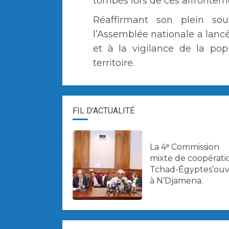
tombés lors de ces affrontem
Réaffirmant son plein sou
l’Assemblée nationale a lancé
et à la vigilance de la pop
territoire.
FIL D'ACTUALITÉ
La 4ᵉ Commission
mixte de coopérati
Tchad-Égyptes’ouv
à N’Djamena.