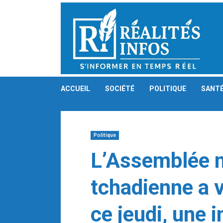
Skip
to
content
ACCUEIL
SOCIÉTÉ
POLITIQUE
SANT
Politique
L’Assemblée n
tchadienne a 
ce jeudi, une 