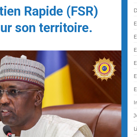
tien Rapide (FSR)
D
r son territoire.
E
E
E
E
E
E
I
J
L