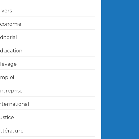
ivers
conomie
ditorial
ducation
lévage
mploi
ntreprise
nternational
ustice
ittérature