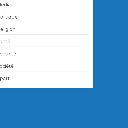
édia
olitique
eligion
anté
écurité
ociété
port