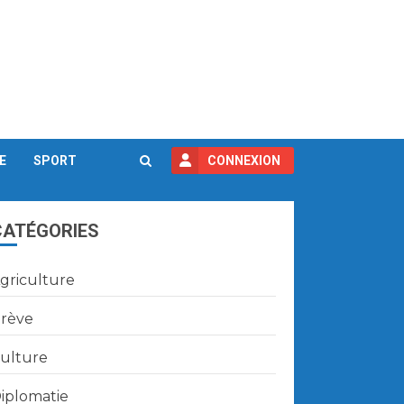
E
SPORT
CONNEXION
CATÉGORIES
griculture
rève
ulture
iplomatie