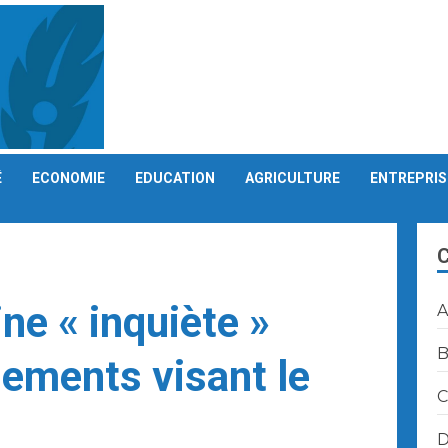
É
ECONOMIE
EDUCATION
AGRICULTURE
ENTREPRIS
ine « inquiète »
A
B
nements visant le
C
D