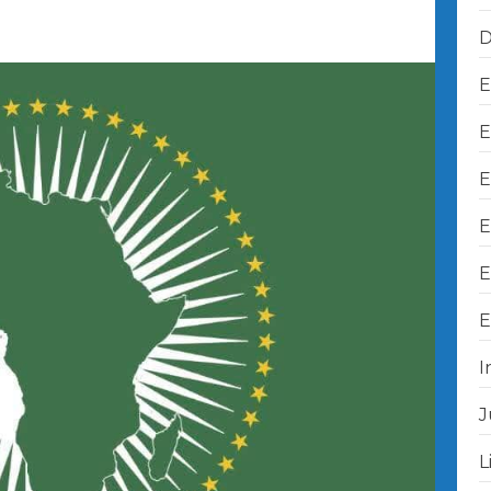
D
E
E
E
E
E
E
I
J
L