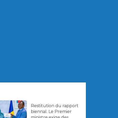
Restitution du rapport
biennal. Le Premier
ministre exige des