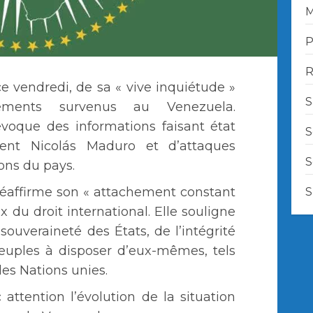
M
P
R
 ce vendredi, de sa « vive inquiétude »
S
ments survenus au Venezuela.
évoque des informations faisant état
S
ent Nicolás Maduro et d’attaques
S
ions du pays.
éaffirme son « attachement constant
S
du droit international. Elle souligne
ouveraineté des États, de l’intégrité
 peuples à disposer d’eux-mêmes, tels
es Nations unies.
c attention l’évolution de la situation