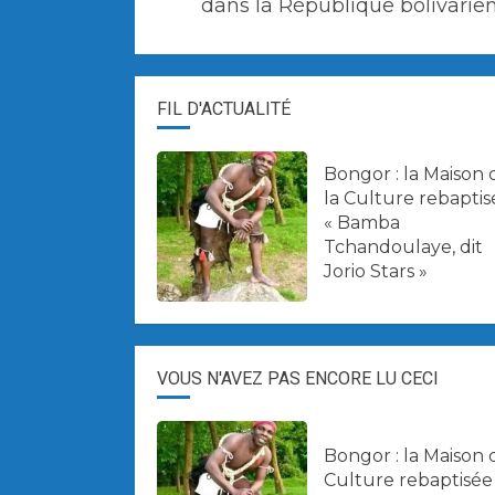
dans la République bolivarie
FIL D'ACTUALITÉ
Bongor : la Maison 
la Culture rebaptis
« Bamba
Tchandoulaye, dit
Jorio Stars »
VOUS N'AVEZ PAS ENCORE LU CECI
Bongor : la Maison 
Culture rebaptisée