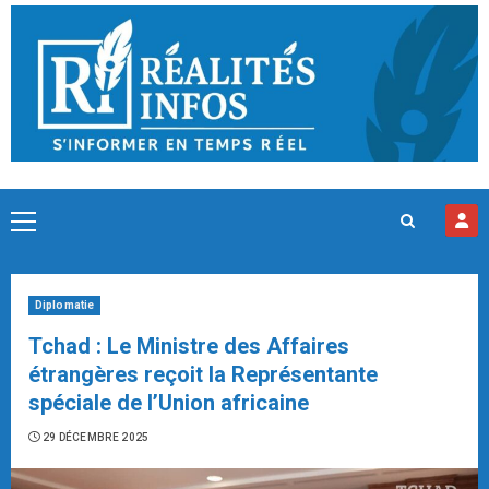
Skip
to
content
Primary
Menu
Diplomatie
Tchad : Le Ministre des Affaires
étrangères reçoit la Représentante
spéciale de l’Union africaine
29 DÉCEMBRE 2025