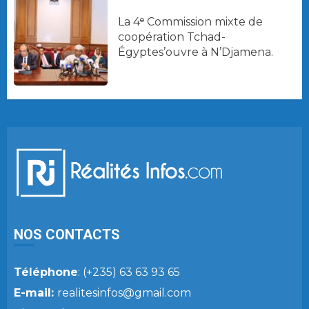
La 4ᵉ Commission mixte de
coopération Tchad-
Égyptes’ouvre à N’Djamena.
NOS CONTACTS
Téléphone
: (+235) 63 63 93 65
E-mail:
realitesinfos@gmail.com