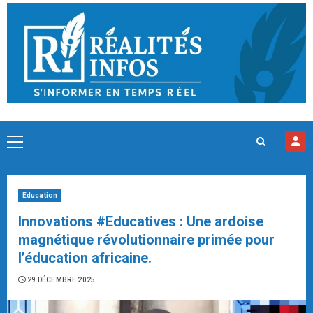
Skip
to
content
Primary
Menu
Education
Innovations #Educatives : Une ardoise
magnétique révolutionnaire primée pour
l’éducation africaine.
29 DÉCEMBRE 2025