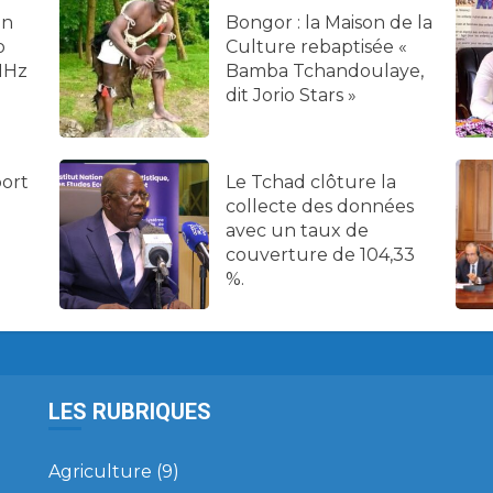
on
Bongor : la Maison de la
o
Culture rebaptisée «
MHz
Bamba Tchandoulaye,
dit Jorio Stars »
port
Le Tchad clôture la
collecte des données
avec un taux de
couverture de 104,33
%.
LES RUBRIQUES
Agriculture
(9)