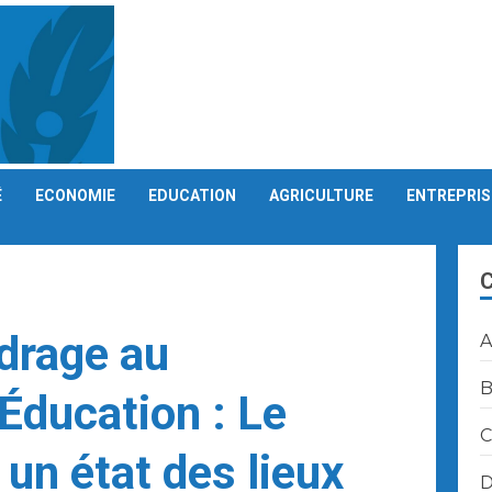
É
ECONOMIE
EDUCATION
AGRICULTURE
ENTREPRIS
drage au
A
B
’Éducation : Le
C
 un état des lieux
D