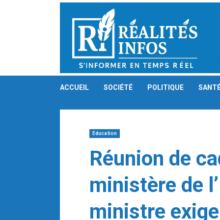
Skip
to
content
ACCUEIL
SOCIÉTÉ
POLITIQUE
SANT
Education
Réunion de ca
ministère de l
ministre exige