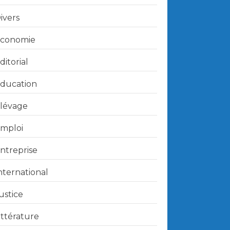
ivers
conomie
ditorial
ducation
lévage
mploi
ntreprise
nternational
ustice
ittérature