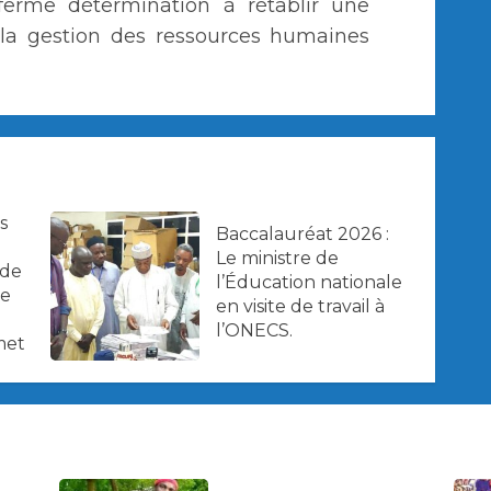
ferme détermination à rétablir une
 la gestion des ressources humaines
s
Baccalauréat 2026 :
Le ministre de
 de
l’Éducation nationale
ne
en visite de travail à
l’ONECS.
met