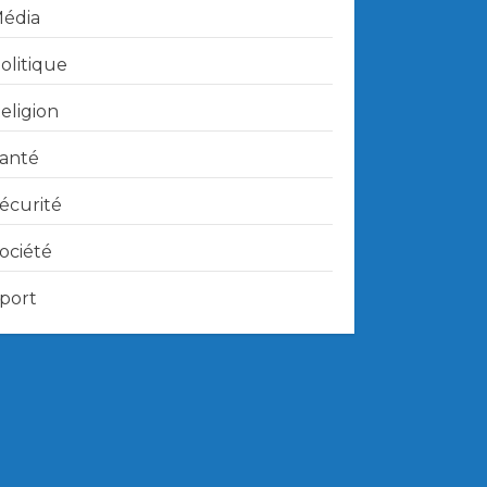
édia
olitique
eligion
anté
écurité
ociété
port