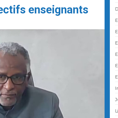
ectifs enseignants
D
E
E
E
E
E
E
I
J
L