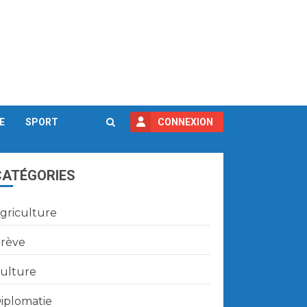
E
SPORT
CONNEXION
CATÉGORIES
griculture
rève
ulture
iplomatie