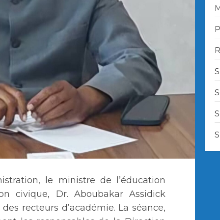
M
P
R
S
S
S
S
istration, le ministre de l’éducation
on civique, Dr. Aboubakar Assidick
 des recteurs d’académie. La séance,