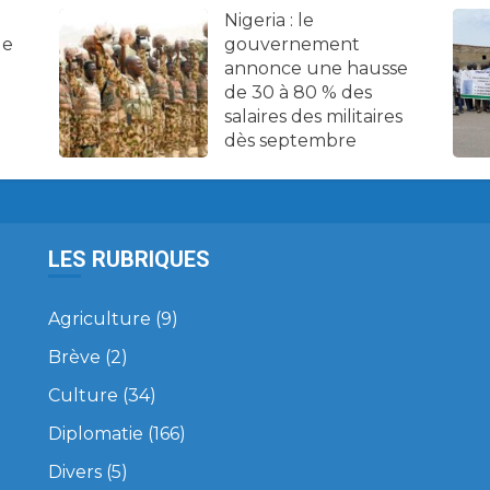
Nigeria : le
de
gouvernement
annonce une hausse
de 30 à 80 % des
salaires des militaires
dès septembre
LES RUBRIQUES
Agriculture
(9)
Brève
(2)
Culture
(34)
Diplomatie
(166)
Divers
(5)