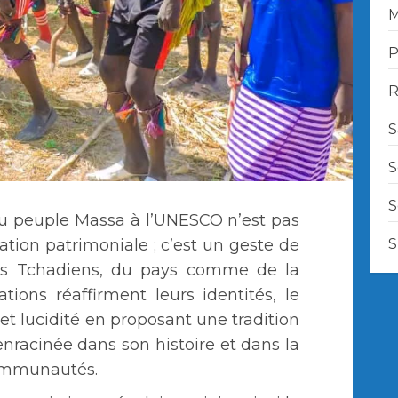
M
P
R
S
S
S
u peuple Massa à l’UNESCO n’est pas
S
tion patrimoniale ; c’est un geste de
 les Tchadiens, du pays comme de la
tions réaffirment leurs identités, le
t lucidité en proposant une tradition
racinée dans son histoire et dans la
communautés.