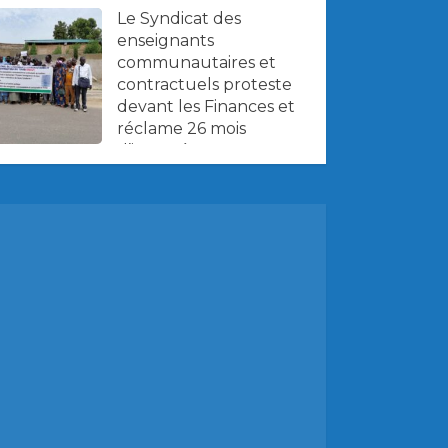
Le Syndicat des
enseignants
communautaires et
contractuels proteste
devant les Finances et
réclame 26 mois
d’impayés.