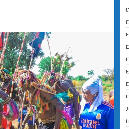
D
E
E
E
E
E
E
I
J
L