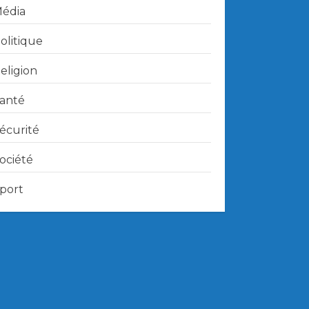
édia
olitique
eligion
anté
écurité
ociété
port