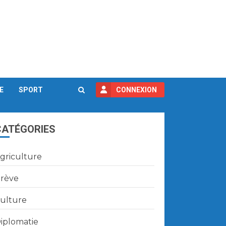
E
SPORT
CONNEXION
CATÉGORIES
griculture
rève
ulture
iplomatie