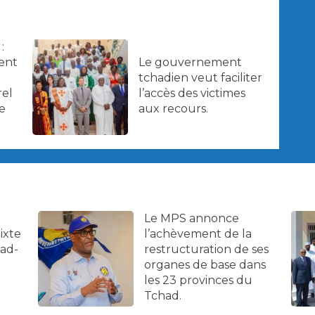
:
Le gouvernement
ent
tchadien veut faciliter
l’accès des victimes
rel
aux recours.
e
Le MPS annonce
ixte
l’achèvement de la
had-
restructuration de ses
organes de base dans
les 23 provinces du
Tchad.