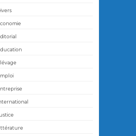
ivers
conomie
ditorial
ducation
lévage
mploi
ntreprise
nternational
ustice
ittérature