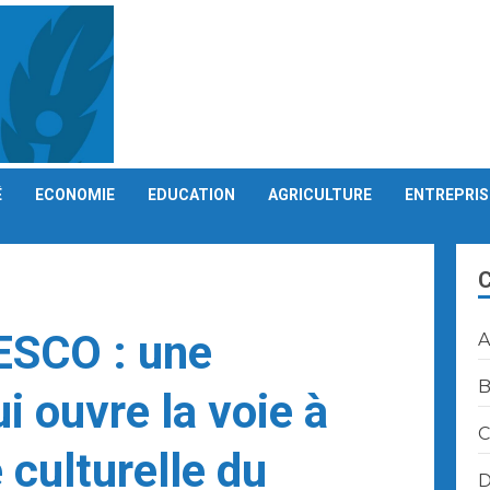
É
ECONOMIE
EDUCATION
AGRICULTURE
ENTREPRIS
ESCO : une
A
B
i ouvre la voie à
C
 culturelle du
D