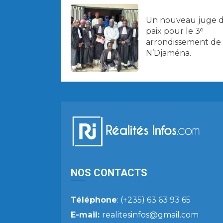
Un nouveau juge 
paix pour le 3ᵉ
arrondissement de
N’Djaména.
NOS CONTACTS
Téléphone
: (+235) 63 63 93 65
E-mail:
realitesinfos@gmail.com