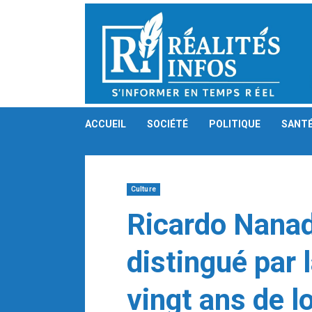
Skip
to
content
ACCUEIL
SOCIÉTÉ
POLITIQUE
SANT
Culture
Ricardo Nana
distingué par 
vingt ans de l