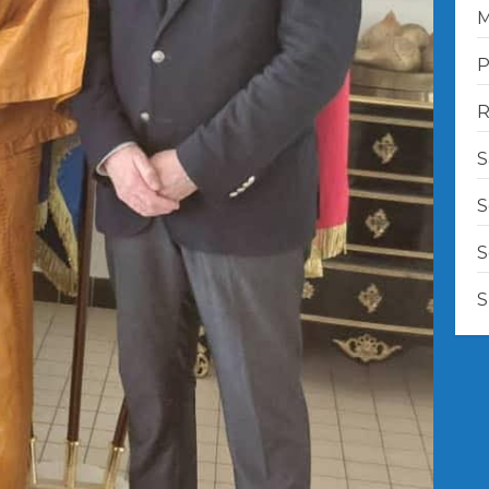
M
P
R
S
S
S
S