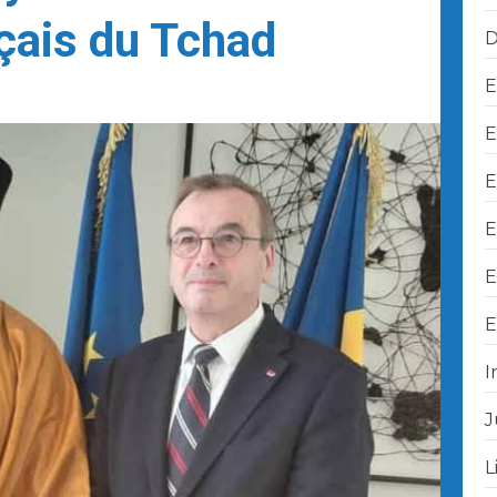
nçais du Tchad
D
E
E
E
E
E
E
I
J
L