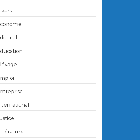
ivers
conomie
ditorial
ducation
lévage
mploi
ntreprise
nternational
ustice
ittérature