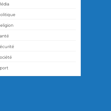
édia
olitique
eligion
anté
écurité
ociété
port