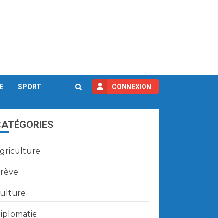
E
SPORT
CONNEXION
CATÉGORIES
griculture
rève
ulture
iplomatie