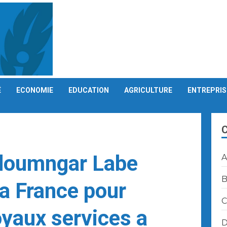
É
ECONOMIE
EDUCATION
AGRICULTURE
ENTREPRIS
doumngar Labe
A
B
la France pour
C
oyaux services a
D