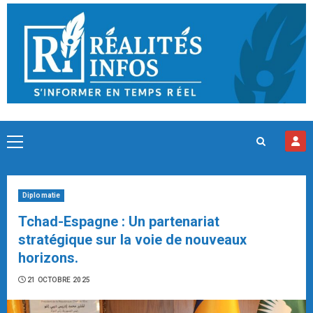
Skip
to
content
Primary
Menu
Diplomatie
Tchad-Espagne : Un partenariat
stratégique sur la voie de nouveaux
horizons.
21 OCTOBRE 2025