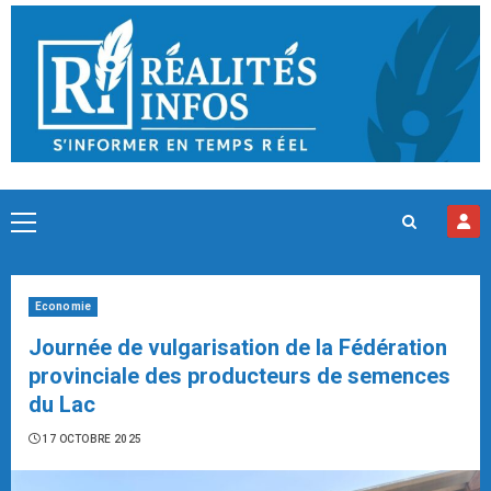
Skip
to
content
Primary
Menu
Economie
Journée de vulgarisation de la Fédération
provinciale des producteurs de semences
du Lac
17 OCTOBRE 2025