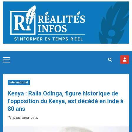
Skip
to
content
Primary
Menu
International
Kenya : Raila Odinga, figure historique de
l’opposition du Kenya, est décédé en Inde à
80 ans
15 OCTOBRE 2025