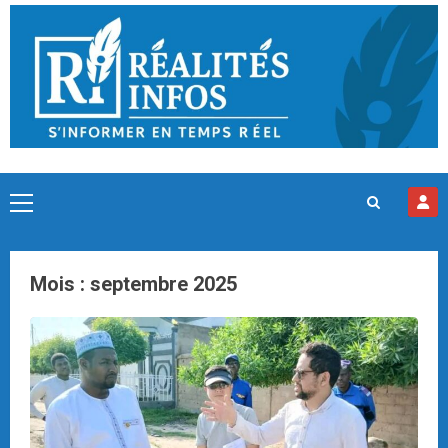
Skip
to
content
Primary
Menu
Mois :
septembre 2025