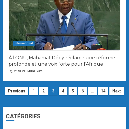
International
À l’ONU, Mahamat Déby réclame une réforme
profonde et une voix forte pour l’Afrique
26 SEPTEMBRE 2025
Navigation
Previous
1
2
3
4
5
6
…
14
Next
des
articles
CATÉGORIES