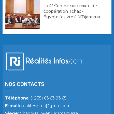
La 4ᵉ Commission mixte de
coopération Tchad-
Égyptes’ouvre à N’Djamena.
NOS CONTACTS
Téléphone
: (+235) 63 63 93 65
E-mail:
realitesinfos@gmail.com
Siège:
Chagoua, Avenue: Imam Issa