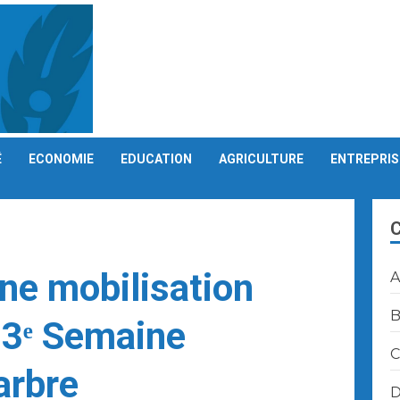
É
ECONOMIE
EDUCATION
AGRICULTURE
ENTREPRIS
ne mobilisation
A
B
53ᵉ Semaine
C
arbre
D