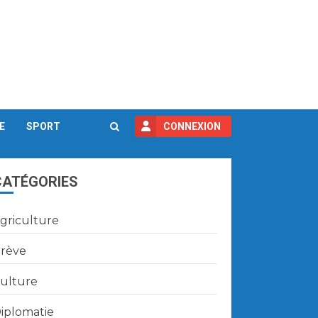
E
SPORT
CONNEXION
CATÉGORIES
griculture
rève
ulture
iplomatie