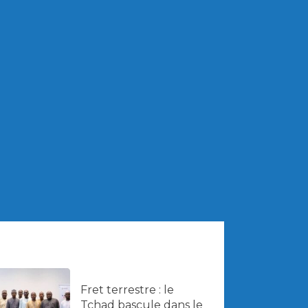
Fret terrestre : le
Tchad bascule dans le