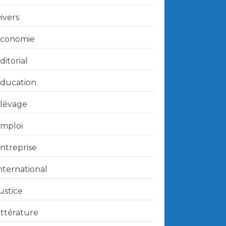
ivers
conomie
ditorial
ducation
lévage
mploi
ntreprise
nternational
ustice
ittérature