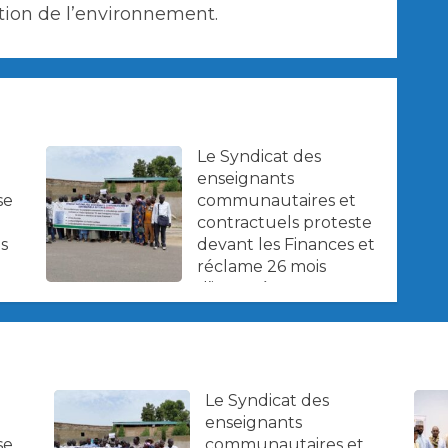
tion de l’environnement.
Le Syndicat des
enseignants
se
communautaires et
contractuels proteste
es
devant les Finances et
réclame 26 mois
d’impayés.
Le Syndicat des
enseignants
se
communautaires et