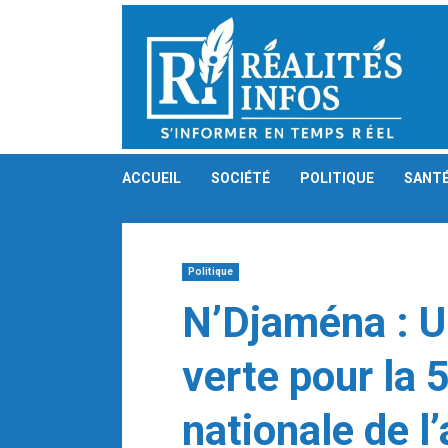
Skip
to
content
ACCUEIL
SOCIÉTÉ
POLITIQUE
SANT
Politique
N’Djaména : U
verte pour la 
nationale de l’