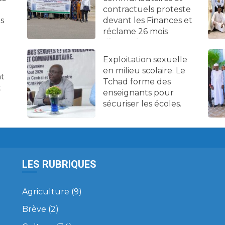
contractuels proteste
es
devant les Finances et
réclame 26 mois
d’impayés.
Exploitation sexuelle
en milieu scolaire. Le
nt
Tchad forme des
t
enseignants pour
sécuriser les écoles.
LES RUBRIQUES
Agriculture
(9)
Brève
(2)