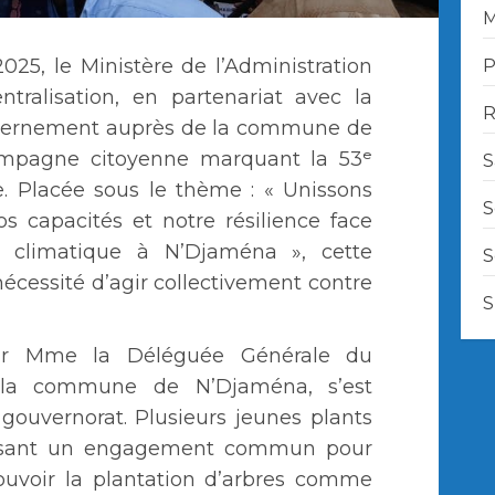
M
25, le Ministère de l’Administration
P
ntralisation, en partenariat avec la
R
vernement auprès de la commune de
mpagne citoyenne marquant la 53ᵉ
S
e. Placée sous le thème : « Unissons
S
os capacités et notre résilience face
 climatique à N’Djaména », cette
S
 nécessité d’agir collectivement contre
S
par Mme la Déléguée Générale du
la commune de N’Djaména, s’est
gouvernorat. Plusieurs jeunes plants
duisant un engagement commun pour
mouvoir la plantation d’arbres comme