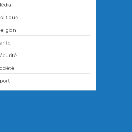
édia
olitique
eligion
anté
écurité
ociété
port