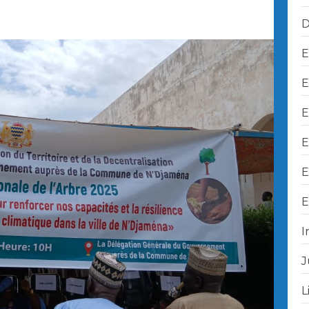
D
E
E
E
E
E
E
I
J
L